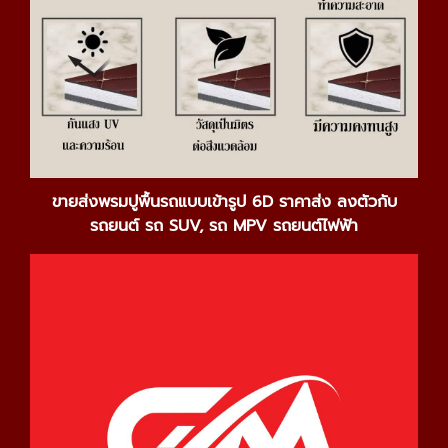
ขายส่งพรมปูพื้นรถแบบเข้ารูป 6
D ราคาส่ง ลงตัวกับ
รถยนต์ รถ SUV, รถ MPV รถยนต์ไฟฟ้า