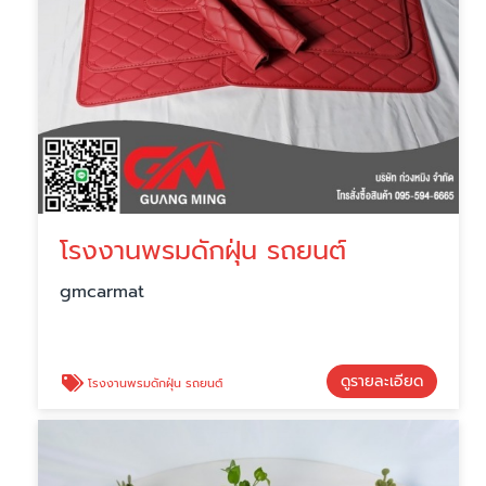
โรงงานพรมดักฝุ่น รถยนต์
gmcarmat
ดูรายละเอียด
โรงงานพรมดักฝุ่น รถยนต์