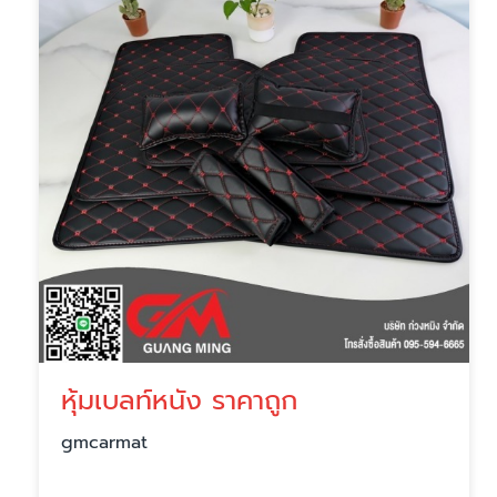
หุ้มเบลท์หนัง ราคาถูก
gmcarmat