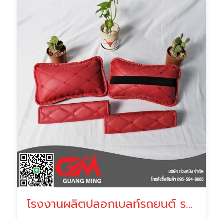
โรงงานผลิตปลอกเบลท์รถยนต์ ราคาถูก