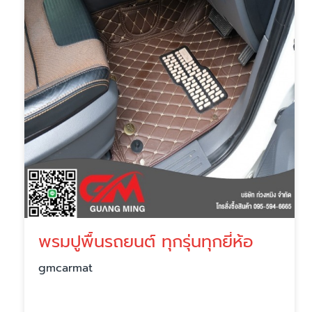
พรมปูพื้นรถยนต์ ทุกรุ่นทุกยี่ห้อ
gmcarmat