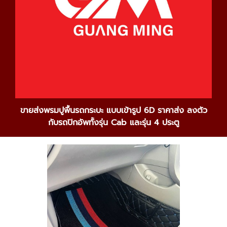
ขายส่งพรมปูพื้นรถกระบะ แบบเข้ารูป 6
D ราคาส่ง ลงตัว
กับรถปิกอัพทั้งรุ่น Cab และรุ่น 4 ประตู