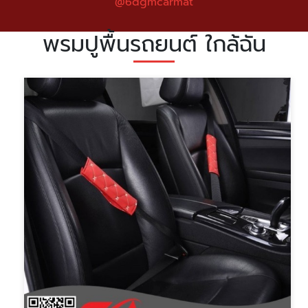
@6dgmcarmat
พรมปูพื้นรถยนต์ ใกล้ฉัน